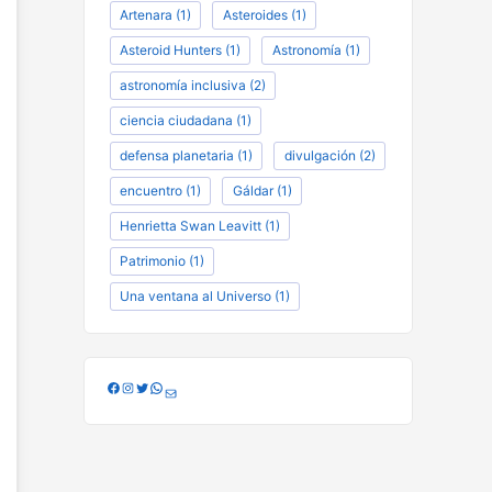
Artenara
(1)
Asteroides
(1)
Asteroid Hunters
(1)
Astronomía
(1)
astronomía inclusiva
(2)
ciencia ciudadana
(1)
defensa planetaria
(1)
divulgación
(2)
encuentro
(1)
Gáldar
(1)
Henrietta Swan Leavitt
(1)
Patrimonio
(1)
Una ventana al Universo
(1)
Facebook
Instagram
Twitter
WhatsApp
Correo electrónico