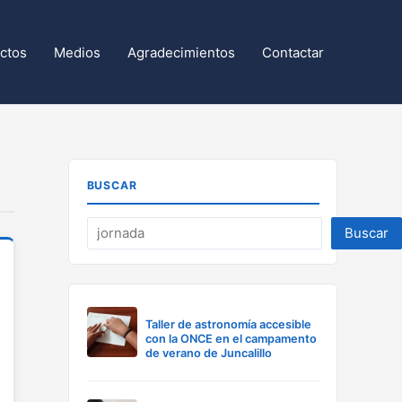
ctos
Medios
Agradecimientos
Contactar
BUSCAR
Buscar
Taller de astronomía accesible
con la ONCE en el campamento
de verano de Juncalillo