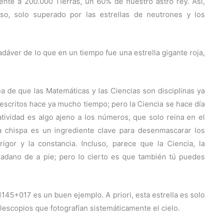
nte a 200.000 Tierras, un 60% de nuestro astro rey. Así,
so, solo superado por las estrellas de neutrones y los
 cadáver de lo que en un tiempo fue una estrella gigante roja,
 de que las Matemáticas y las Ciencias son disciplinas ya
scritos hace ya mucho tiempo; pero la Ciencia se hace día
tividad es algo ajeno a los números, que solo reina en el
a chispa es un ingrediente clave para desenmascarar los
igor y la constancia. Incluso, parece que la Ciencia, la
dadano de a pie; pero lo cierto es que también tú puedes
145+017 es un buen ejemplo. A priori, esta estrella es solo
telescopios que fotografían sistemáticamente el cielo.