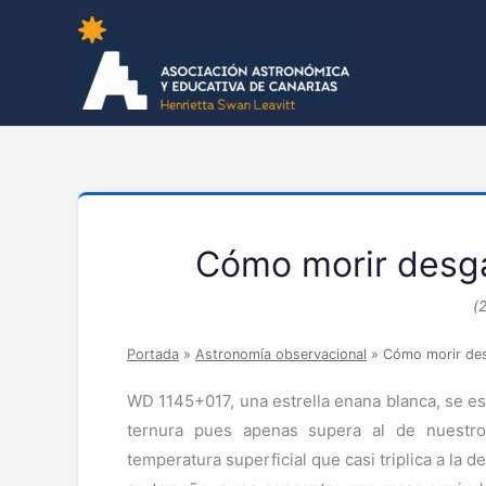
Cómo morir desga
(
Portada
»
Astronomía observacional
»
Cómo morir des
WD 1145+017, una estrella enana blanca, se es
ternura pues apenas supera al de nuestro 
temperatura superficial que casi triplica a la 