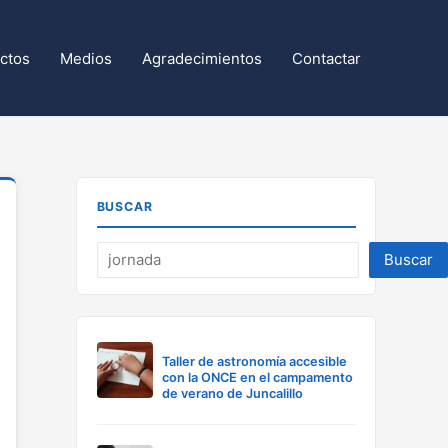
ctos
Medios
Agradecimientos
Contactar
BUSCAR
Buscar
Taller de astronomía accesible
con la ONCE en el campamento
de verano de Juncalillo