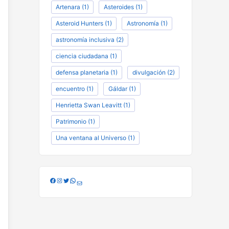
Artenara
(1)
Asteroides
(1)
Asteroid Hunters
(1)
Astronomía
(1)
astronomía inclusiva
(2)
ciencia ciudadana
(1)
defensa planetaria
(1)
divulgación
(2)
encuentro
(1)
Gáldar
(1)
Henrietta Swan Leavitt
(1)
Patrimonio
(1)
Una ventana al Universo
(1)
Facebook
Instagram
Twitter
WhatsApp
Correo electrónico