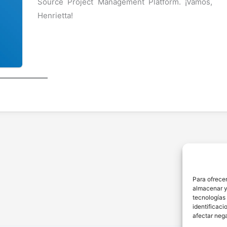
Source Project Management Platform. ¡Vamos,
Henrietta!
Para ofrecer
almacenar y/
tecnologías
identificaci
afectar nega