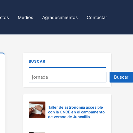
ctos
Medios
Agradecimientos
Contactar
BUSCAR
Buscar
Taller de astronomía accesible
con la ONCE en el campamento
de verano de Juncalillo