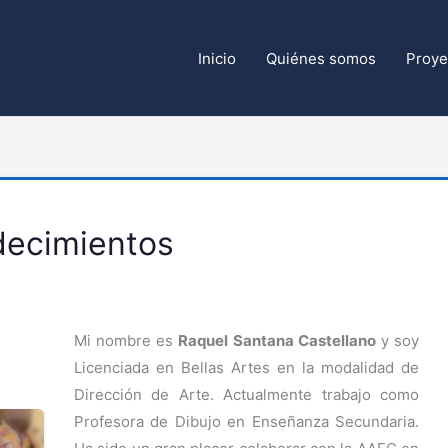
Inicio
Quiénes somos
Proye
decimientos
Mi nombre es
Raquel Santana Castellano
y soy
Licenciada en Bellas Artes en la modalidad de
Dirección de Arte. Actualmente trabajo como
Profesora de Dibujo en Enseñanza Secundaria.