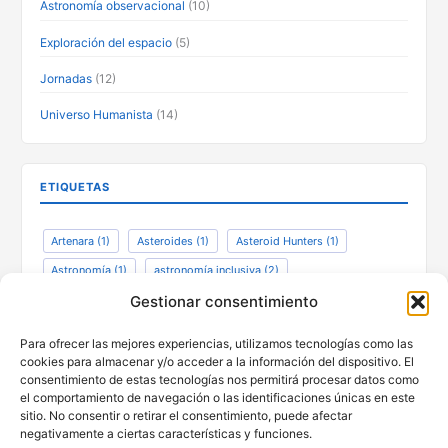
Astronomía observacional
(10)
Exploración del espacio
(5)
Jornadas
(12)
Universo Humanista
(14)
ETIQUETAS
Artenara
(1)
Asteroides
(1)
Asteroid Hunters
(1)
Astronomía
(1)
astronomía inclusiva
(2)
ciencia ciudadana
(1)
defensa planetaria
(1)
Gestionar consentimiento
divulgación
(2)
encuentro
(1)
Gáldar
(1)
Para ofrecer las mejores experiencias, utilizamos tecnologías como las
Henrietta Swan Leavitt
(1)
Patrimonio
(1)
cookies para almacenar y/o acceder a la información del dispositivo. El
consentimiento de estas tecnologías nos permitirá procesar datos como
Una ventana al Universo
(1)
el comportamiento de navegación o las identificaciones únicas en este
sitio. No consentir o retirar el consentimiento, puede afectar
negativamente a ciertas características y funciones.