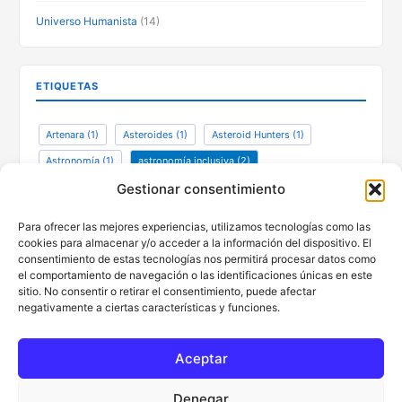
Universo Humanista
(14)
ETIQUETAS
Artenara
(1)
Asteroides
(1)
Asteroid Hunters
(1)
Astronomía
(1)
astronomía inclusiva
(2)
ciencia ciudadana
(1)
defensa planetaria
(1)
Gestionar consentimiento
divulgación
(2)
encuentro
(1)
Gáldar
(1)
Para ofrecer las mejores experiencias, utilizamos tecnologías como las
Henrietta Swan Leavitt
(1)
Patrimonio
(1)
cookies para almacenar y/o acceder a la información del dispositivo. El
consentimiento de estas tecnologías nos permitirá procesar datos como
Una ventana al Universo
(1)
el comportamiento de navegación o las identificaciones únicas en este
sitio. No consentir o retirar el consentimiento, puede afectar
negativamente a ciertas características y funciones.
Facebook
Instagram
Twitter
WhatsApp
Correo electrónico
Aceptar
Denegar