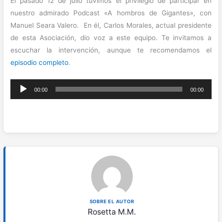
El pasado 12 de julio tuvimos el privilegio de participar en
nuestro admirado Podcast «A hombros de Gigantes», con
Manuel Seara Valero. En él, Carlos Morales, actual presidente
de esta Asociación, dio voz a este equipo. Te invitamos a
escuchar la intervención, aunque te recomendamos el
episodio completo
.
Reproductor
00:00
00:00
de
audio
SOBRE EL AUTOR
Rosetta M.M.